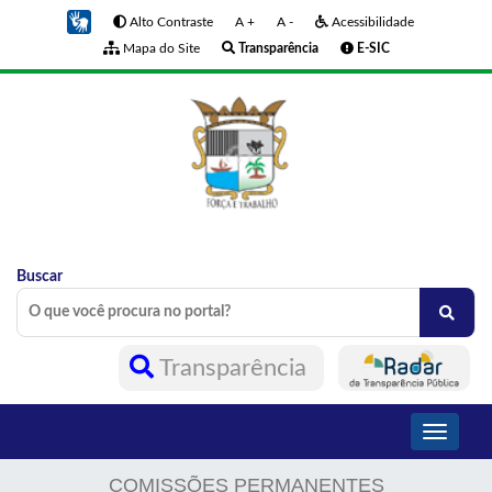
Alto Contraste
A +
A -
Acessibilidade
Mapa do Site
Transparência
E-SIC
Buscar
Transparência
Toggle
navigati
COMISSÕES PERMANENTES