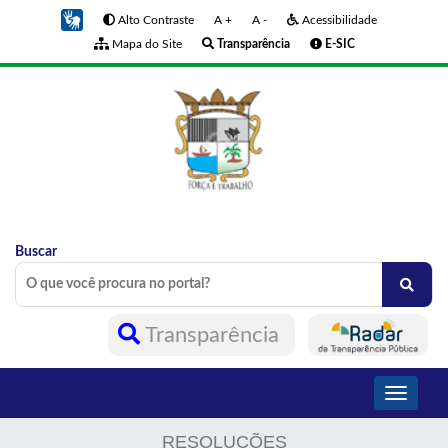
Alto Contraste
A +
A -
Acessibilidade
Mapa do Site
Transparência
E-SIC
Buscar
Transparência
Toggle
navigati
RESOLUÇÕES