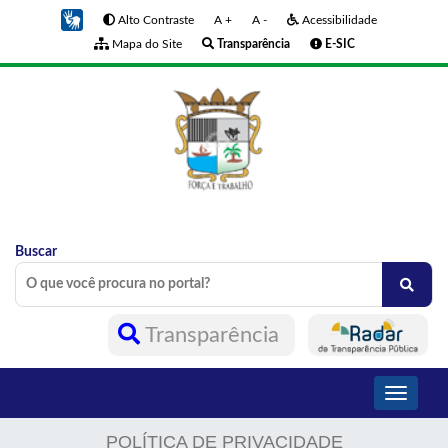
Alto Contraste
A +
A -
Acessibilidade
Mapa do Site
Transparência
E-SIC
Buscar
Transparência
Toggle
navigati
POLÍTICA DE PRIVACIDADE